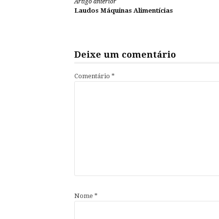
Continue
Artigo anterior
Laudos Máquinas Alimentícias
lendo
Deixe um comentário
Comentário
*
Nome
*