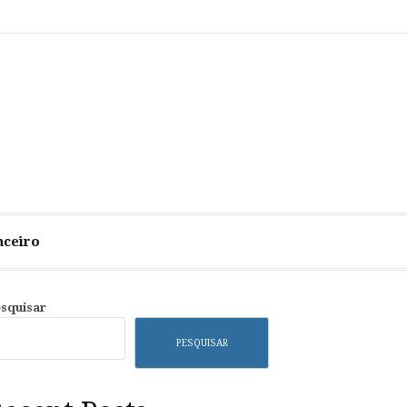
Sample
Page
nceiro
squisar
PESQUISAR