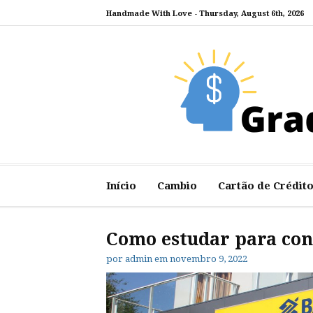
Pular
Handmade With Love -
Thursday, August 6th, 2026
para
o
conteúdo
Handmade With Lo
Just another WordPress site
Início
Cambio
Cartão de Crédit
Como estudar para con
por
admin
em
novembro 9, 2022